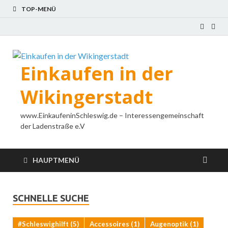
TOP-MENÜ
Einkaufen in der
Wikingerstadt
www.EinkaufeninSchleswig.de – Interessengemeinschaft
der Ladenstraße e.V
HAUPTMENÜ
SCHNELLE SUCHE
#Schleswighilft
(5)
Accessoires
(1)
Augenoptik
(1)