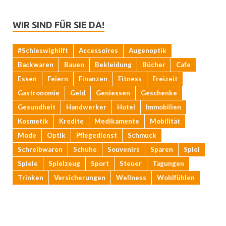
WIR SIND FÜR SIE DA!
#Schleswighilft
Accessoires
Augenoptik
Backwaren
Bauen
Bekleidung
Bücher
Cafe
Essen
Feiern
Finanzen
Fitness
Freizeit
Gastronomie
Geld
Geniessen
Geschenke
Gesundheit
Handwerker
Hotel
Immobilien
Kosmetik
Kredite
Medikamente
Mobilität
Mode
Optik
Pflegedienst
Schmuck
Schreibwaren
Schuhe
Souvenirs
Sparen
Spiel
Spiele
Spielzeug
Sport
Steuer
Tagungen
Trinken
Versicherungen
Wellness
Wohlfühlen