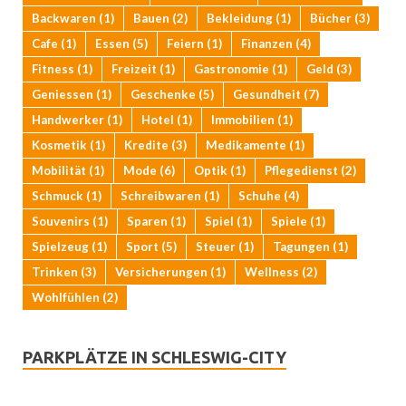
Backwaren
(1)
Bauen
(2)
Bekleidung
(1)
Bücher
(3)
Cafe
(1)
Essen
(5)
Feiern
(1)
Finanzen
(4)
Fitness
(1)
Freizeit
(1)
Gastronomie
(1)
Geld
(3)
Geniessen
(1)
Geschenke
(5)
Gesundheit
(7)
Handwerker
(1)
Hotel
(1)
Immobilien
(1)
Kosmetik
(1)
Kredite
(3)
Medikamente
(1)
Mobilität
(1)
Mode
(6)
Optik
(1)
Pflegedienst
(2)
Schmuck
(1)
Schreibwaren
(1)
Schuhe
(4)
Souvenirs
(1)
Sparen
(1)
Spiel
(1)
Spiele
(1)
Spielzeug
(1)
Sport
(5)
Steuer
(1)
Tagungen
(1)
Trinken
(3)
Versicherungen
(1)
Wellness
(2)
Wohlfühlen
(2)
PARKPLÄTZE IN SCHLESWIG-CITY